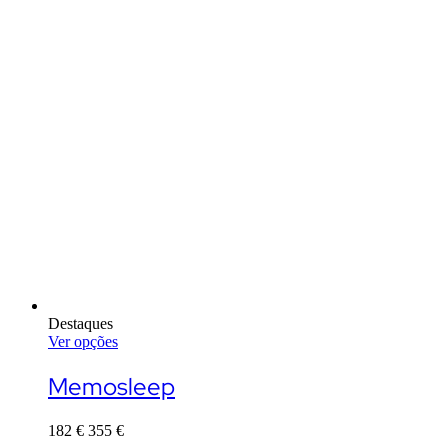
Destaques
Ver opções
This
product
Memosleep
has
multiple
182
€
355
€
variants.