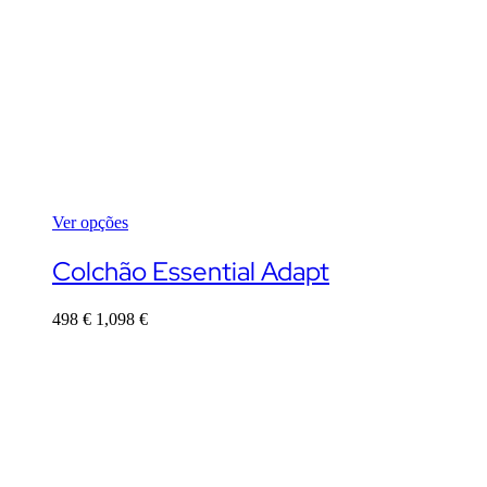
Ver opções
This
product
Colchão Essential Adapt
has
multiple
498
€
1,098
€
variants.
The
options
may
be
chosen
on
the
product