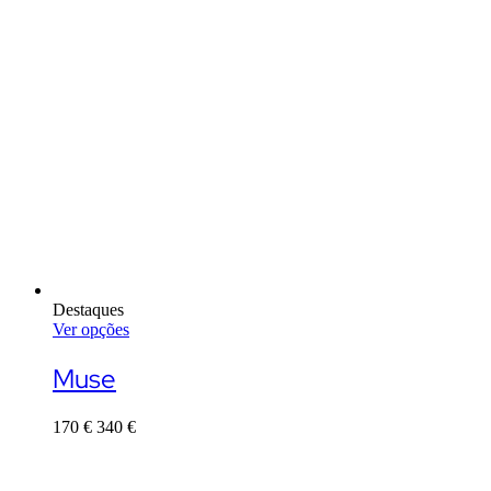
Destaques
Ver opções
This
product
Muse
has
multiple
170
€
340
€
variants.
The
options
may