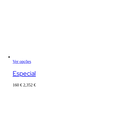
Ver opções
This
product
Especial
has
multiple
160
€
2,352
€
variants.
The
options
may
be
chosen
on