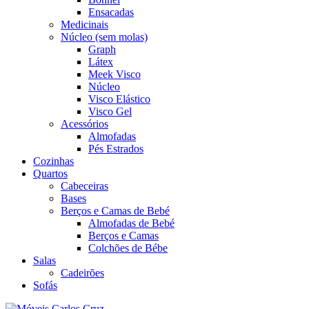
Ensacadas
Medicinais
Núcleo (sem molas)
Graph
Látex
Meek Visco
Núcleo
Visco Elástico
Visco Gel
Acessórios
Almofadas
Pés Estrados
Cozinhas
Quartos
Cabeceiras
Bases
Berços e Camas de Bebé
Almofadas de Bebé
Berços e Camas
Colchões de Bébe
Salas
Cadeirões
Sofás