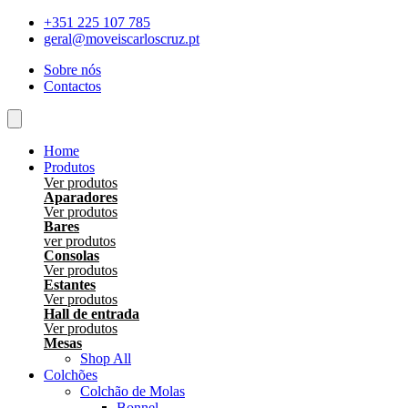
Skip
+351 225 107 785
to
geral@moveiscarloscruz.pt
content
Sobre nós
Contactos
Home
Produtos
Ver produtos
Aparadores
Ver produtos
Bares
ver produtos
Consolas
Ver produtos
Estantes
Ver produtos
Hall de entrada
Ver produtos
Mesas
Shop All
Colchões
Colchão de Molas
Bonnel