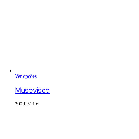
Ver opções
This
product
Musevisco
has
multiple
290
€
511
€
variants.
The
options
may
be
chosen
on