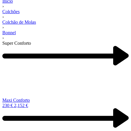
Início
›
Colchões
›
Colchão de Molas
›
Bonnel
›
Super Conforto
Navegação
de
produtos
Previous
product:
Maxi Conforto
230
€
2,152
€