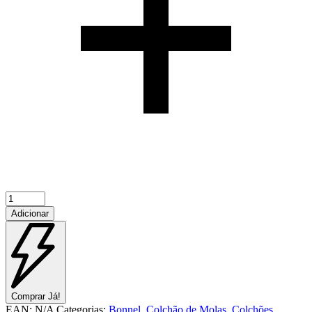
Quantidade
de
Adicionar
Super
Conforto
Comprar Já!
EAN:
N/A
Categorias:
Bonnel
,
Colchão de Molas
,
Colchões