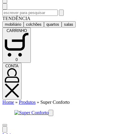
Pesquisar
por:
TENDÊNCIA
mobiliário
colchões
quartos
salas
CARRINHO
CARRINHO
0
(0)
CONTA
CONTA
Home
»
Produtos
»
Super Conforto