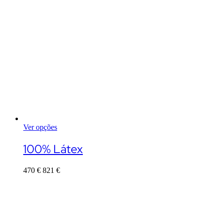
Ver opções
This
product
100% Látex
has
multiple
470
€
821
€
variants.
The
options
may
be
chosen