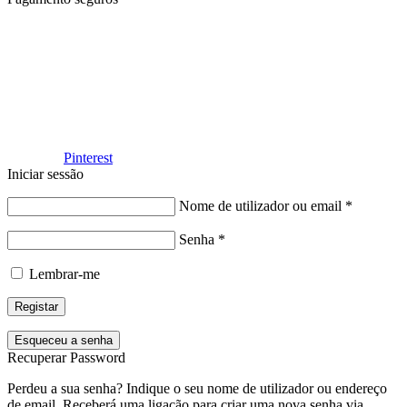
Facebook
Pinterest
Iniciar sessão
Nome de utilizador ou email
*
Senha
*
Lembrar-me
Registar
Esqueceu a senha
Recuperar Password
Perdeu a sua senha? Indique o seu nome de utilizador ou endereço
de email. Receberá uma ligação para criar uma nova senha via