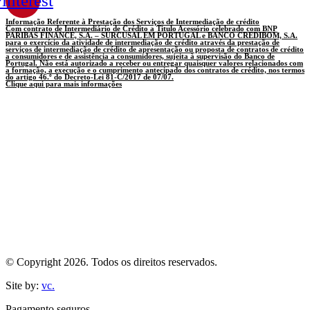
interest
Informação Referente à Prestação dos Serviços de Intermediação de crédito
Com contrato de Intermediário de Crédito a Titulo Acessório celebrado com BNP
PARIBAS FINANCE, S.A. – SURCUSAL EM PORTUGAL e BANCO CREDIBOM, S.A.
para o exercício da atividade de intermediação de crédito através da prestação de
serviços de intermediação de crédito de apresentação ou proposta de contratos de crédito
a consumidores e de assistência a consumidores, sujeita à supervisão do Banco de
Portugal. Não está autorizado a receber ou entregar quaisquer valores relacionados com
a formação, a execução e o cumprimento antecipado dos contratos de crédito, nos termos
do artigo 46.º do Decreto-Lei 81-C/2017 de 07/07.
Clique aqui para mais informações
© Copyright 2026. Todos os direitos reservados.
Site by:
vc.
Pagamento seguros