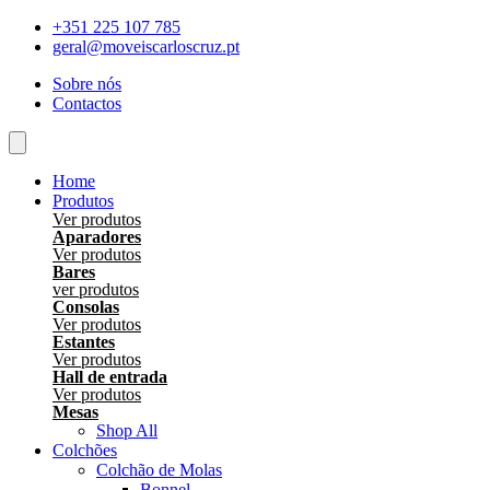
Skip
+351 225 107 785
to
geral@moveiscarloscruz.pt
content
Sobre nós
Contactos
Home
Produtos
Ver produtos
Aparadores
Ver produtos
Bares
ver produtos
Consolas
Ver produtos
Estantes
Ver produtos
Hall de entrada
Ver produtos
Mesas
Shop All
Colchões
Colchão de Molas
Bonnel