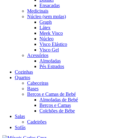
Ensacadas
Medicinais
Núcleo (sem molas)
Graph
Látex
Meek Visco
Núcleo
Visco Elástico
Visco Gel
Acessórios
Almofadas
Pés Estrados
Cozinhas
Quartos
Cabeceiras
Bases
Berços e Camas de Bebé
Almofadas de Bebé
Berços e Camas
Colchões de Bébe
Salas
Cadeirões
Sofás