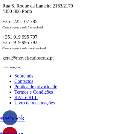
Rua S. Roque da Lameira 2163/2170
4350-306 Porto
+351 225 107 785
Chamada para a rede fixa nacional
+351 919 995 797
+351 919 995 793
Chamada para a rede móvel nacional
geral@moveiscarloscruz.pt
Informações
Sobre nós
Contactos
Política de privacidade
Termos e Condições
RAL e RLL
Livro de reclamações
acebook