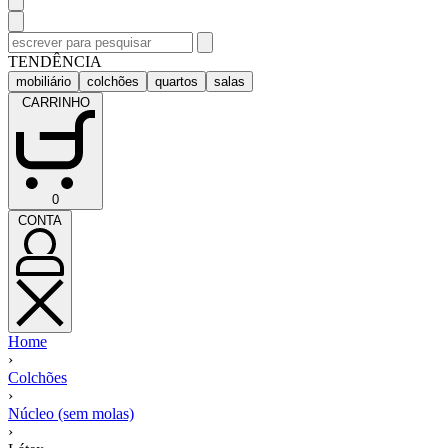
Pesquisar
por:
TENDÊNCIA
mobiliário
colchões
quartos
salas
CARRINHO
CARRINHO
0
(0)
CONTA
CONTA
Home
›
Colchões
›
Núcleo (sem molas)
›