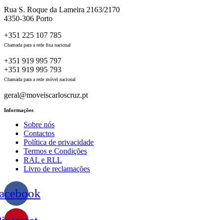
Rua S. Roque da Lameira 2163/2170
4350-306 Porto
+351 225 107 785
Chamada para a rede fixa nacional
+351 919 995 797
+351 919 995 793
Chamada para a rede móvel nacional
geral@moveiscarloscruz.pt
Informações
Sobre nós
Contactos
Política de privacidade
Termos e Condições
RAL e RLL
Livro de reclamações
acebook