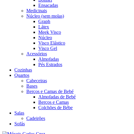
Ensacadas
Medicinais
Núcleo (sem molas)
Graph
Látex
Meek Visco
Núcleo
Visco Elástico
Visco Gel
Acessórios
Almofadas
Pés Estrados
Cozinhas
Quartos
Cabeceiras
Bases
Berços e Camas de Bebé
Almofadas de Bebé
Berços e Camas
Colchões de Bébe
Salas
Cadeirões
Sofás