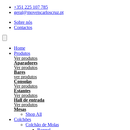
Skip
+351 225 107 785
to
geral@moveiscarloscruz.pt
content
Sobre nós
Contactos
Home
Produtos
Ver produtos
Aparadores
Ver produtos
Bares
ver produtos
Consolas
Ver produtos
Estantes
Ver produtos
Hall de entrada
Ver produtos
Mesas
Shop All
Colchões
Colchão de Molas
Bonnel