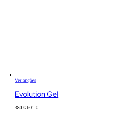
Ver opções
This
product
Evolution Gel
has
multiple
380
€
601
€
variants.
The
options
may
be
chosen