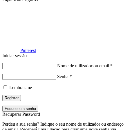
Facebook
Pinterest
Iniciar sessão
Nome de utilizador ou email
*
Senha
*
Lembrar-me
Registar
Esqueceu a senha
Recuperar Password
Perdeu a sua senha? Indique o seu nome de utilizador ou endereço
de email. Receberá uma ligação para criar uma nova senha via