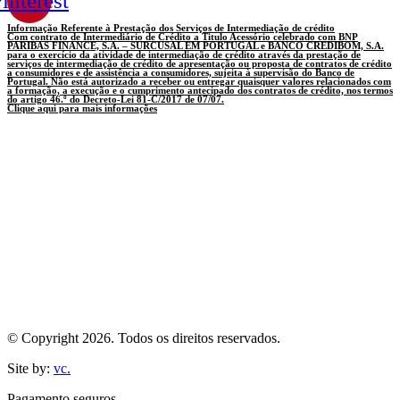
interest
Informação Referente à Prestação dos Serviços de Intermediação de crédito
Com contrato de Intermediário de Crédito a Titulo Acessório celebrado com BNP
PARIBAS FINANCE, S.A. – SURCUSAL EM PORTUGAL e BANCO CREDIBOM, S.A.
para o exercício da atividade de intermediação de crédito através da prestação de
serviços de intermediação de crédito de apresentação ou proposta de contratos de crédito
a consumidores e de assistência a consumidores, sujeita à supervisão do Banco de
Portugal. Não está autorizado a receber ou entregar quaisquer valores relacionados com
a formação, a execução e o cumprimento antecipado dos contratos de crédito, nos termos
do artigo 46.º do Decreto-Lei 81-C/2017 de 07/07.
Clique aqui para mais informações
© Copyright 2026. Todos os direitos reservados.
Site by:
vc.
Pagamento seguros