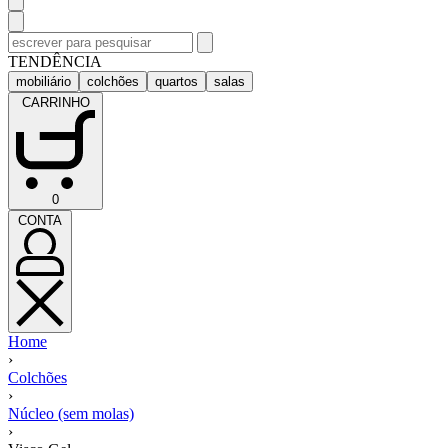
Pesquisar
por:
TENDÊNCIA
mobiliário
colchões
quartos
salas
CARRINHO
CARRINHO
0
(0)
CONTA
CONTA
Home
›
Colchões
›
Núcleo (sem molas)
›