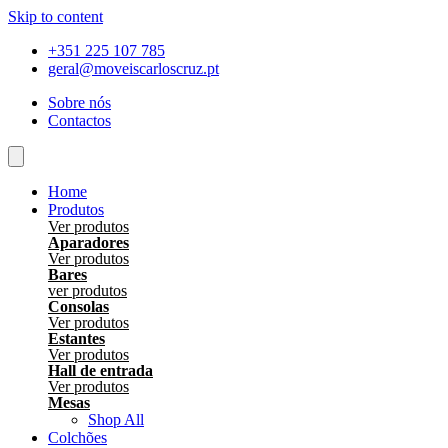
Skip to content
+351 225 107 785
geral@moveiscarloscruz.pt
Sobre nós
Contactos
Home
Produtos
Ver produtos
Aparadores
Ver produtos
Bares
ver produtos
Consolas
Ver produtos
Estantes
Ver produtos
Hall de entrada
Ver produtos
Mesas
Shop All
Colchões