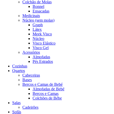
Colchão de Molas
Bonnel
Ensacadas
Medicinais
Núcleo (sem molas)
Graph
Látex
Meek Visco
Núcleo
Visco Elástico
Visco Gel
Acessórios
Almofadas
Pés Estrados
Cozinhas
Quartos
Cabeceiras
Bases
Berços e Camas de Bebé
Almofadas de Bebé
Berços e Camas
Colchões de Bébe
Salas
Cadeirões
Sofás