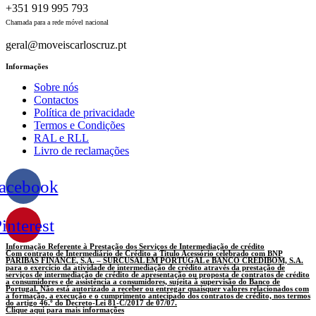
+351 919 995 793
Chamada para a rede móvel nacional
geral@moveiscarloscruz.pt
Informações
Sobre nós
Contactos
Política de privacidade
Termos e Condições
RAL e RLL
Livro de reclamações
acebook
interest
Informação Referente à Prestação dos Serviços de Intermediação de crédito
Com contrato de Intermediário de Crédito a Titulo Acessório celebrado com BNP
PARIBAS FINANCE, S.A. – SURCUSAL EM PORTUGAL e BANCO CREDIBOM, S.A.
para o exercício da atividade de intermediação de crédito através da prestação de
serviços de intermediação de crédito de apresentação ou proposta de contratos de crédito
a consumidores e de assistência a consumidores, sujeita à supervisão do Banco de
Portugal. Não está autorizado a receber ou entregar quaisquer valores relacionados com
a formação, a execução e o cumprimento antecipado dos contratos de crédito, nos termos
do artigo 46.º do Decreto-Lei 81-C/2017 de 07/07.
Clique aqui para mais informações