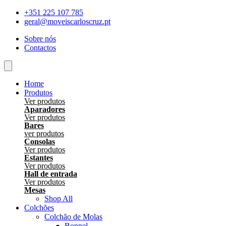
Skip
+351 225 107 785
to
geral@moveiscarloscruz.pt
content
Sobre nós
Contactos
Home
Produtos
Ver produtos
Aparadores
Ver produtos
Bares
ver produtos
Consolas
Ver produtos
Estantes
Ver produtos
Hall de entrada
Ver produtos
Mesas
Shop All
Colchões
Colchão de Molas
Bonnel