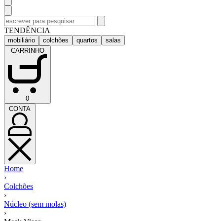
Pesquisar
por:
TENDÊNCIA
mobiliário
colchões
quartos
salas
CARRINHO
CARRINHO
0
(0)
CONTA
CONTA
Home
›
Colchões
›
Núcleo (sem molas)
›