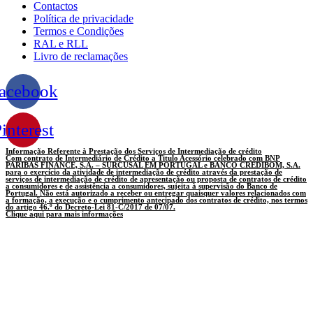
Contactos
Política de privacidade
Termos e Condições
RAL e RLL
Livro de reclamações
acebook
interest
Informação Referente à Prestação dos Serviços de Intermediação de crédito
Com contrato de Intermediário de Crédito a Titulo Acessório celebrado com BNP
PARIBAS FINANCE, S.A. – SURCUSAL EM PORTUGAL e BANCO CREDIBOM, S.A.
para o exercício da atividade de intermediação de crédito através da prestação de
serviços de intermediação de crédito de apresentação ou proposta de contratos de crédito
a consumidores e de assistência a consumidores, sujeita à supervisão do Banco de
Portugal. Não está autorizado a receber ou entregar quaisquer valores relacionados com
a formação, a execução e o cumprimento antecipado dos contratos de crédito, nos termos
do artigo 46.º do Decreto-Lei 81-C/2017 de 07/07.
Clique aqui para mais informações