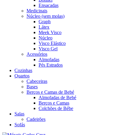
Ensacadas
Medicinais
Núcleo (sem molas)
Graph
Látex
Meek Visco
Núcleo
Visco Elástico
Visco Gel
Acessórios
Almofadas
Pés Estrados
Cozinhas
Quartos
Cabeceiras
Bases
Berços e Camas de Bebé
Almofadas de Bebé
Berços e Camas
Colchões de Bébe
Salas
Cadeirões
Sofás