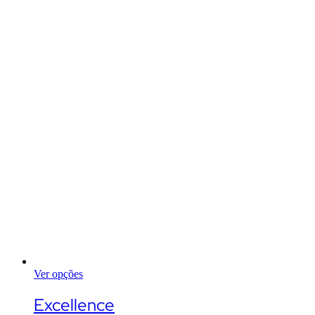
Ver opções
This
product
Excellence
has