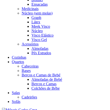
Ensacadas
Medicinais
Núcleo (sem molas)
Graph
Látex
Meek Visco
Núcleo
Visco Elástico
Visco Gel
Acessórios
Almofadas
Pés Estrados
Cozinhas
Quartos
Cabeceiras
Bases
Berços e Camas de Bebé
Almofadas de Bebé
Berços e Camas
Colchões de Bébe
Salas
Cadeirões
Sofás