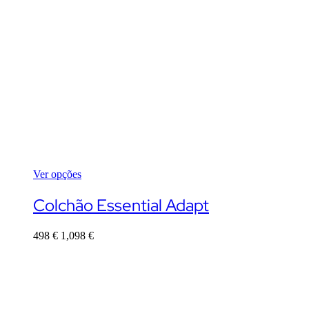
Ver opções
This
product
Colchão Essential Adapt
has
multiple
498
€
1,098
€
variants.
The
options
may
be
chosen