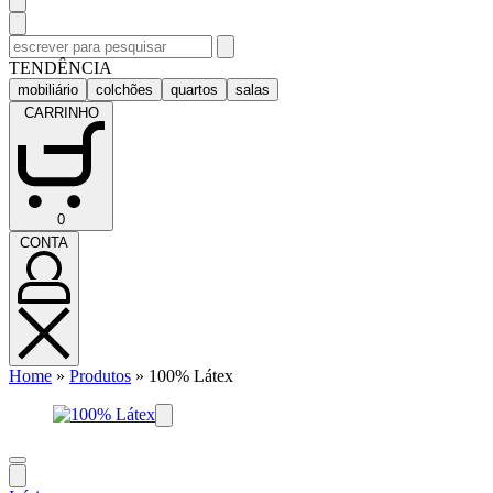
Pesquisar
por:
TENDÊNCIA
mobiliário
colchões
quartos
salas
CARRINHO
CARRINHO
0
(0)
CONTA
CONTA
Home
»
Produtos
»
100% Látex