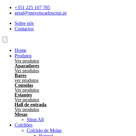
Skip
+351 225 107 785
to
geral@moveiscarloscruz.pt
content
Sobre nós
Contactos
Home
Produtos
Ver produtos
Aparadores
Ver produtos
Bares
ver produtos
Consolas
Ver produtos
Estantes
Ver produtos
Hall de entrada
Ver produtos
Mesas
Shop All
Colchões
Colchão de Molas
Bonnel