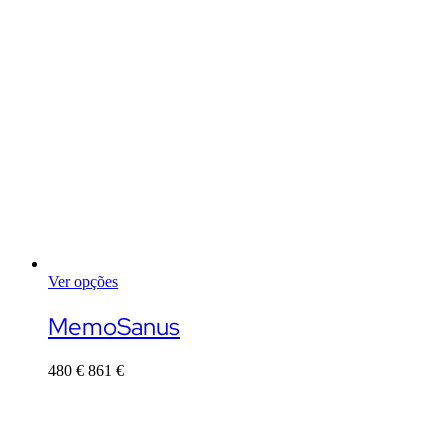
Ver opções
This
product
MemoSanus
has
multiple
480
€
861
€
variants.
The
options
may
be