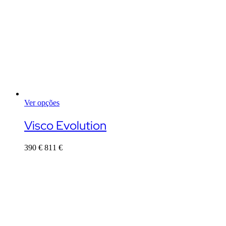
Ver opções
This
product
Visco Evolution
has
multiple
390
€
811
€
variants.
The
options
may
be
chosen
on
the
product