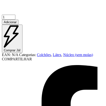
Quantidade
de
Adicionar
100%
Látex
Comprar Já!
EAN:
N/A
Categorias:
Colchões
,
Látex
,
Núcleo (sem molas)
COMPARTILHAR