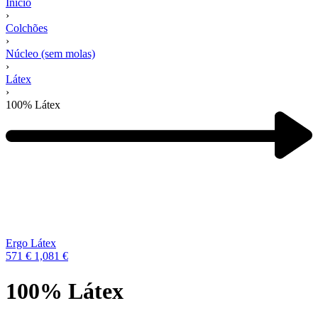
Início
›
Colchões
›
Núcleo (sem molas)
›
Látex
›
100% Látex
Navegação
de
produtos
Next
product:
Ergo Látex
571
€
1,081
€
100% Látex