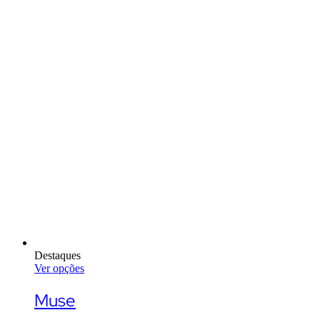
Destaques
Ver opções
This
product
Muse
has
multiple