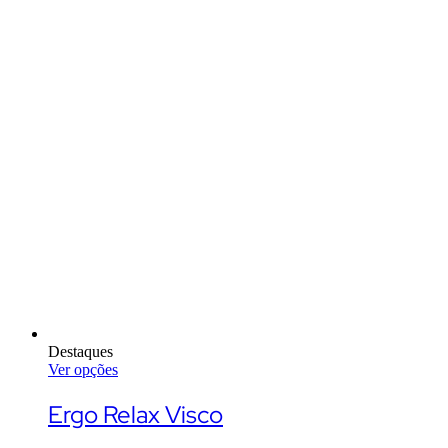
Destaques
Ver opções
This
product
Ergo Relax Visco
has
multiple