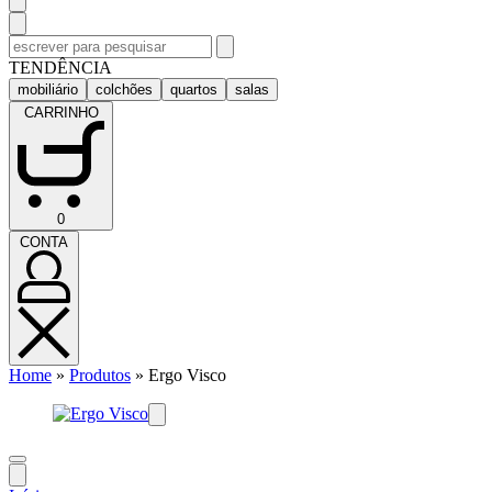
Pesquisar
por:
TENDÊNCIA
mobiliário
colchões
quartos
salas
CARRINHO
CARRINHO
0
(0)
CONTA
CONTA
Home
»
Produtos
»
Ergo Visco