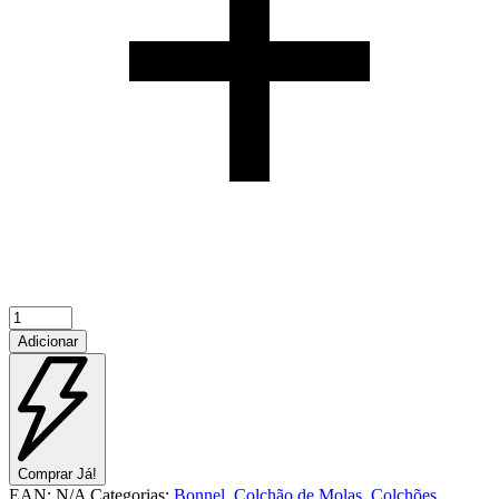
Quantidade
de
Adicionar
Ergo
Visco
Comprar Já!
EAN:
N/A
Categorias:
Bonnel
,
Colchão de Molas
,
Colchões