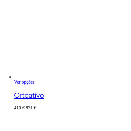
Ver opções
This
product
Ortoativo
has
multiple
410
€
831
€
variants.
The
options
may
be