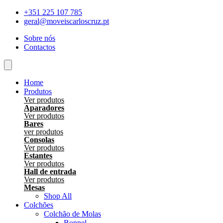
Skip
+351 225 107 785
to
geral@moveiscarloscruz.pt
content
Sobre nós
Contactos
Home
Produtos
Ver produtos
Aparadores
Ver produtos
Bares
ver produtos
Consolas
Ver produtos
Estantes
Ver produtos
Hall de entrada
Ver produtos
Mesas
Shop All
Colchões
Colchão de Molas
Bonnel