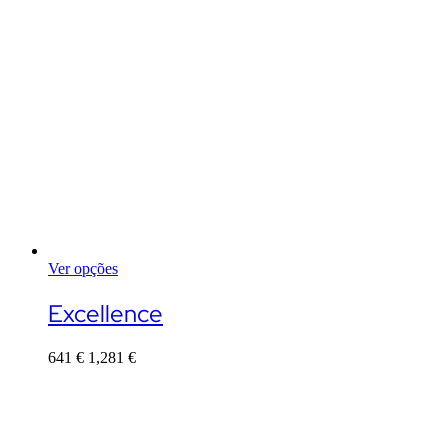
Ver opções
This
product
Excellence
has
multiple
641
€
1,281
€
variants.
The
options
may
be
chosen