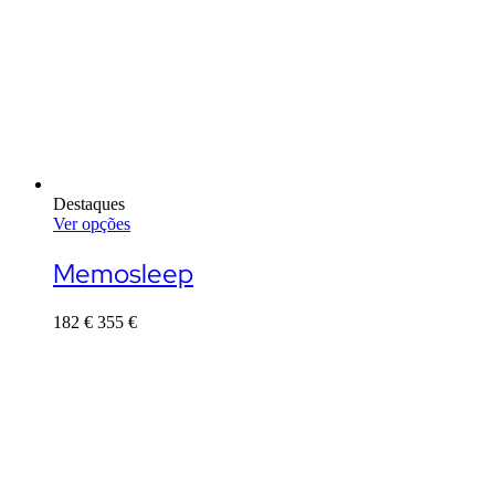
Destaques
Ver opções
This
product
Memosleep
has
multiple
182
€
355
€
variants.
The
options
may
be
chosen
on
the
product