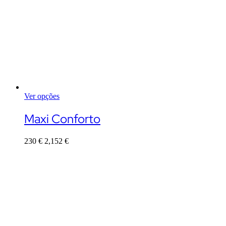
Ver opções
This
product
Maxi Conforto
has
multiple
230
€
2,152
€
variants.
The
options
may
be
chosen
on
the
product
page