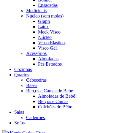
Ensacadas
Medicinais
Núcleo (sem molas)
Graph
Látex
Meek Visco
Núcleo
Visco Elástico
Visco Gel
Acessórios
Almofadas
Pés Estrados
Cozinhas
Quartos
Cabeceiras
Bases
Berços e Camas de Bebé
Almofadas de Bebé
Berços e Camas
Colchões de Bébe
Salas
Cadeirões
Sofás