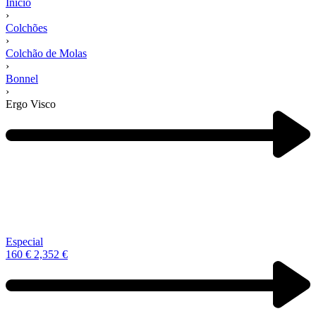
Início
›
Colchões
›
Colchão de Molas
›
Bonnel
›
Ergo Visco
Navegação
de
produtos
Previous
product:
Especial
160
€
2,352
€