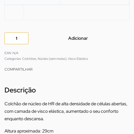
Adicionar
EAN:
N/A
Categorias:
Colchões
,
Núcleo (sem molas)
,
Visco Elástico
COMPARTILHAR
Descrição
Colchão de núcleo de HR de alta densidade de células abertas,
com camada de visco elástica, aumentado o seu conforto
enquanto descansa.
Altura aproximada: 29cm