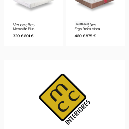
Ver opções
Ver opções
Destaques
Memolife Plus
Ergo Relax Visco
320
€
601
€
460
€
875
€