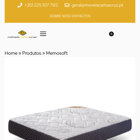
+351 225 107 785
geral@moveiscarloscruz.pt
SOBRE NÓS
CONTACTOS
0
Home
»
Produtos
»
Memosoft