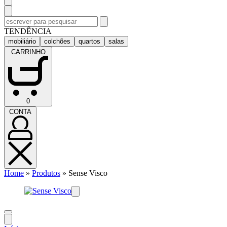
Pesquisar
por:
TENDÊNCIA
mobiliário
colchões
quartos
salas
CARRINHO
CARRINHO
0
(0)
CONTA
CONTA
Home
»
Produtos
»
Sense Visco