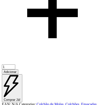
Quantidade
de
Adicionar
Sense
Visco
Comprar Já!
EAN:
N/A
Categorias:
Colchão de Molas
,
Colchões
,
Ensacadas