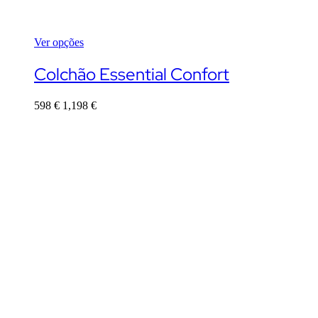
Ver opções
This
product
Colchão Essential Confort
has
multiple
598
€
1,198
€
variants.
The
options
may
be
chosen
on
the
product
page