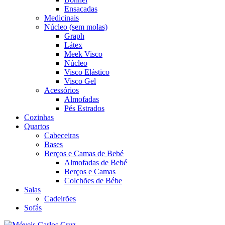
Ensacadas
Medicinais
Núcleo (sem molas)
Graph
Látex
Meek Visco
Núcleo
Visco Elástico
Visco Gel
Acessórios
Almofadas
Pés Estrados
Cozinhas
Quartos
Cabeceiras
Bases
Berços e Camas de Bebé
Almofadas de Bebé
Berços e Camas
Colchões de Bébe
Salas
Cadeirões
Sofás