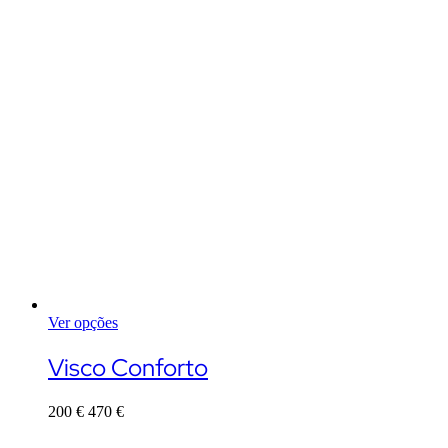
Ver opções
This
product
Visco Conforto
has
multiple
200
€
470
€
variants.
The
options