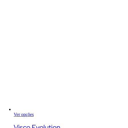
Ver opções
This
product
Visco Evolution