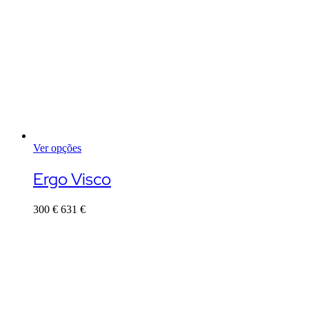
Ver opções
This
product
Ergo Visco
has
multiple
300
€
631
€
variants.
The
options
may
be
chosen
on
the
product