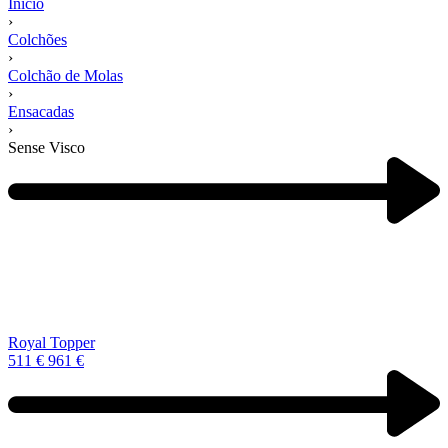
Início
›
Colchões
›
Colchão de Molas
›
Ensacadas
›
Sense Visco
Navegação
de
produtos
Previous
product:
Royal Topper
511
€
961
€