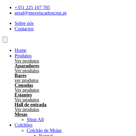
Skip
+351 225 107 785
to
geral@moveiscarloscruz.pt
content
Sobre nós
Contactos
Home
Produtos
Ver produtos
Aparadores
Ver produtos
Bares
ver produtos
Consolas
Ver produtos
Estantes
Ver produtos
Hall de entrada
Ver produtos
Mesas
Shop All
Colchões
Colchão de Molas
Bonnel