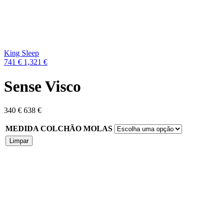
Next
product:
King Sleep
741
€
1,321
€
Sense Visco
340
€
638
€
MEDIDA COLCHÃO MOLAS
Limpar