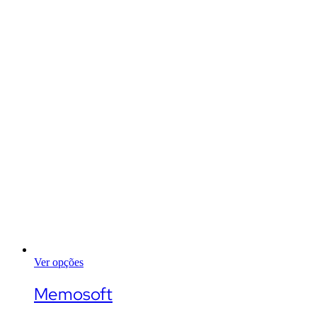
Ver opções
This
product
Memosoft
has
multiple