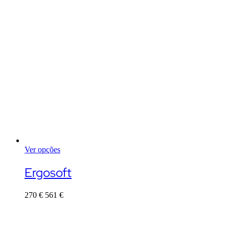
Ver opções
This
product
Ergosoft
has
multiple
270
€
561
€
variants.
The
options
may