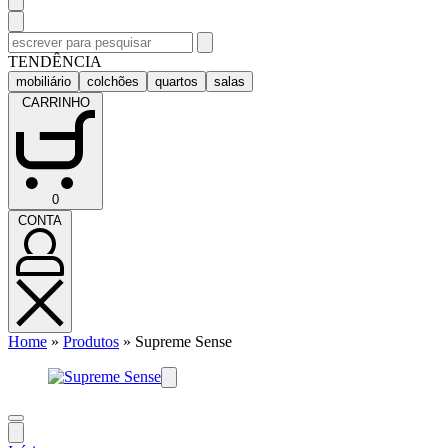
Pesquisar
por:
TENDÊNCIA
mobiliário
colchões
quartos
salas
CARRINHO
CARRINHO
0
(0)
CONTA
CONTA
Home
»
Produtos
»
Supreme Sense