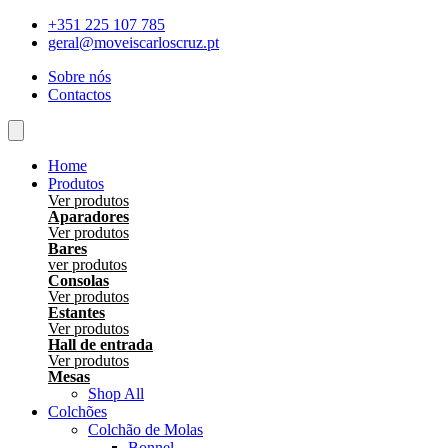
Skip
+351 225 107 785
to
geral@moveiscarloscruz.pt
content
Sobre nós
Contactos
Home
Produtos
Ver produtos
Aparadores
Ver produtos
Bares
ver produtos
Consolas
Ver produtos
Estantes
Ver produtos
Hall de entrada
Ver produtos
Mesas
Shop All
Colchões
Colchão de Molas
Bonnel