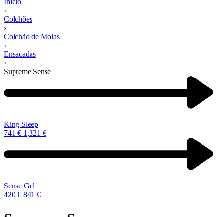
Início
›
Colchões
›
Colchão de Molas
›
Ensacadas
›
Supreme Sense
Navegação
de
produtos
Previous
product:
King Sleep
741
€
1,321
€
Next
product:
Sense Gel
420
€
841
€