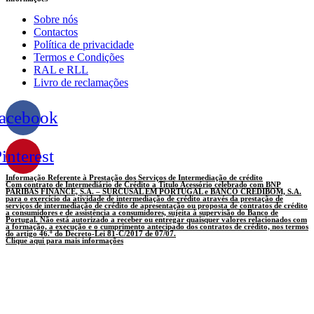
Sobre nós
Contactos
Política de privacidade
Termos e Condições
RAL e RLL
Livro de reclamações
acebook
interest
Informação Referente à Prestação dos Serviços de Intermediação de crédito
Com contrato de Intermediário de Crédito a Titulo Acessório celebrado com BNP
PARIBAS FINANCE, S.A. – SURCUSAL EM PORTUGAL e BANCO CREDIBOM, S.A.
para o exercício da atividade de intermediação de crédito através da prestação de
serviços de intermediação de crédito de apresentação ou proposta de contratos de crédito
a consumidores e de assistência a consumidores, sujeita à supervisão do Banco de
Portugal. Não está autorizado a receber ou entregar quaisquer valores relacionados com
a formação, a execução e o cumprimento antecipado dos contratos de crédito, nos termos
do artigo 46.º do Decreto-Lei 81-C/2017 de 07/07.
Clique aqui para mais informações