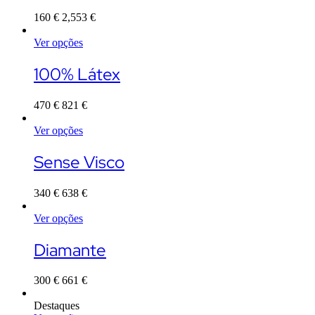
multiple
160
€
2,553
€
variants.
The
Ver opções
options
This
may
product
be
100% Látex
has
chosen
multiple
on
470
€
821
€
variants.
the
The
product
Ver opções
options
page
This
may
product
be
Sense Visco
has
chosen
multiple
on
340
€
638
€
variants.
the
The
product
Ver opções
options
page
This
may
product
be
Diamante
has
chosen
multiple
on
300
€
661
€
variants.
the
The
product
Destaques
options
page