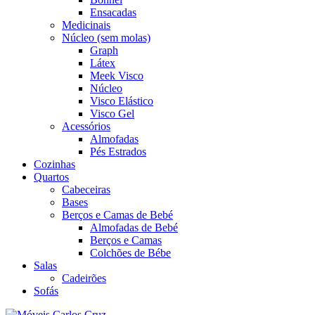
Ensacadas
Medicinais
Núcleo (sem molas)
Graph
Látex
Meek Visco
Núcleo
Visco Elástico
Visco Gel
Acessórios
Almofadas
Pés Estrados
Cozinhas
Quartos
Cabeceiras
Bases
Berços e Camas de Bebé
Almofadas de Bebé
Berços e Camas
Colchões de Bébe
Salas
Cadeirões
Sofás