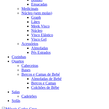
Ensacadas
Medicinais
Núcleo (sem molas)
Graph
Látex
Meek Visco
Núcleo
Visco Elástico
Visco Gel
Acessórios
Almofadas
Pés Estrados
Cozinhas
Quartos
Cabeceiras
Bases
Berços e Camas de Bebé
Almofadas de Bebé
Berços e Camas
Colchões de Bébe
Salas
Cadeirões
Sofás