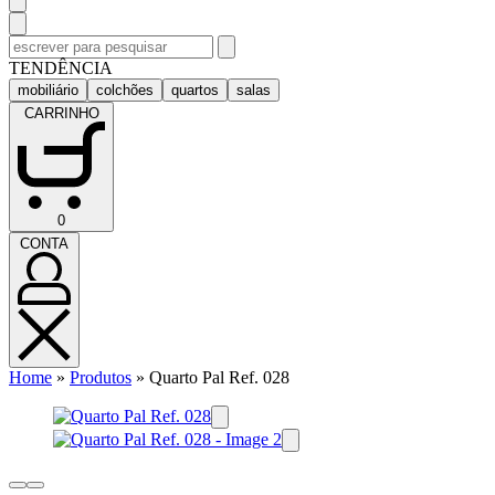
Pesquisar
por:
TENDÊNCIA
mobiliário
colchões
quartos
salas
CARRINHO
CARRINHO
0
(0)
CONTA
CONTA
Home
»
Produtos
»
Quarto Pal Ref. 028