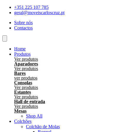
Skip
+351 225 107 785
to
geral@moveiscarloscruz.pt
content
Sobre nós
Contactos
Home
Produtos
Ver produtos
Aparadores
Ver produtos
Bares
ver produtos
Consolas
Ver produtos
Estantes
Ver produtos
Hall de entrada
Ver produtos
Mesas
Shop All
Colchões
Colchão de Molas
Bonnel