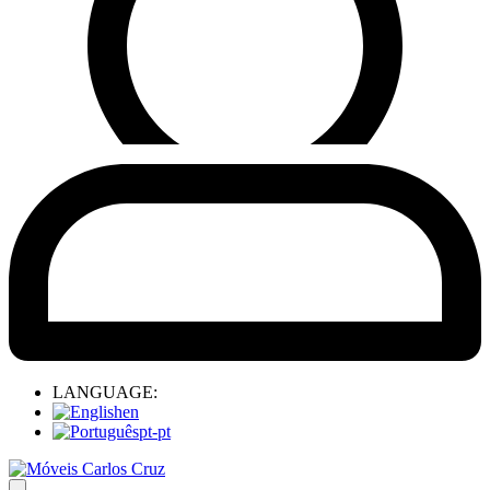
LANGUAGE:
en
pt-pt