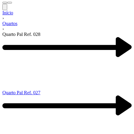
Início
›
Quartos
›
Quarto Pal Ref. 028
Navegação
de
produtos
Previous
product:
Quarto Pal Ref. 027
Next
product: