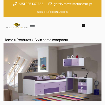
+351 225 107 785
geral@moveiscarloscruz.pt
SOBRE NÓS
CONTACTOS
0
Home
»
Produtos
»
Alvin cama compacta