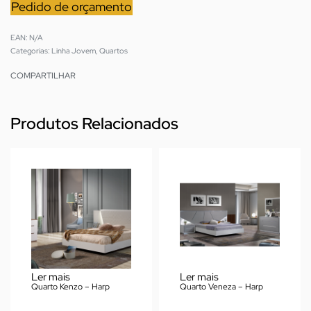
Pedido de orçamento
EAN:
N/A
Categorias:
Linha Jovem
,
Quartos
COMPARTILHAR
Produtos Relacionados
Ler mais
Ler mais
Quarto Kenzo – Harp
Quarto Veneza – Harp