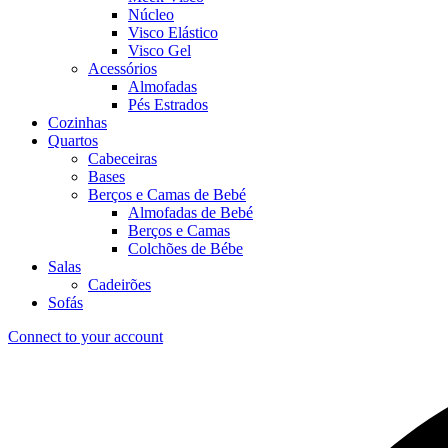
Núcleo
Visco Elástico
Visco Gel
Acessórios
Almofadas
Pés Estrados
Cozinhas
Quartos
Cabeceiras
Bases
Berços e Camas de Bebé
Almofadas de Bebé
Berços e Camas
Colchões de Bébe
Salas
Cadeirões
Sofás
Connect to your account