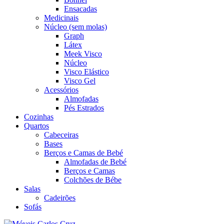
Ensacadas
Medicinais
Núcleo (sem molas)
Graph
Látex
Meek Visco
Núcleo
Visco Elástico
Visco Gel
Acessórios
Almofadas
Pés Estrados
Cozinhas
Quartos
Cabeceiras
Bases
Berços e Camas de Bebé
Almofadas de Bebé
Berços e Camas
Colchões de Bébe
Salas
Cadeirões
Sofás