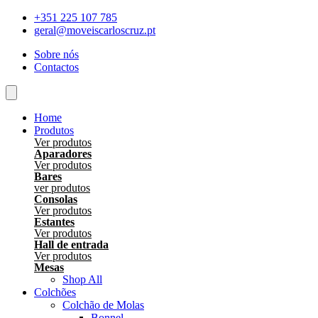
Skip
+351 225 107 785
to
geral@moveiscarloscruz.pt
content
Sobre nós
Contactos
Home
Produtos
Ver produtos
Aparadores
Ver produtos
Bares
ver produtos
Consolas
Ver produtos
Estantes
Ver produtos
Hall de entrada
Ver produtos
Mesas
Shop All
Colchões
Colchão de Molas
Bonnel