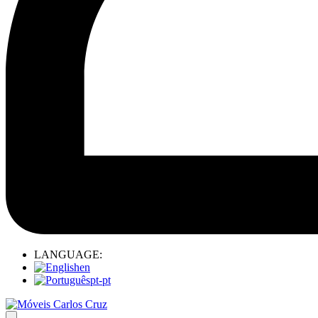
LANGUAGE:
en
pt-pt