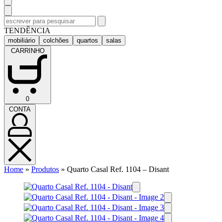
Pesquisar
por:
TENDÊNCIA
mobiliário
colchões
quartos
salas
CARRINHO
CARRINHO
0
(0)
CONTA
CONTA
Home
»
Produtos
»
Quarto Casal Ref. 1104 – Disant