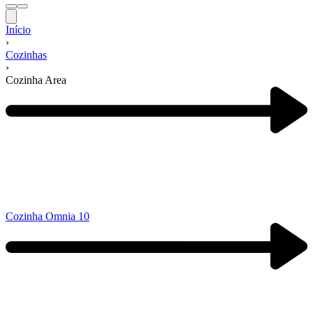
Início
›
Cozinhas
›
Cozinha Area
Navegação
de
produtos
Previous
product:
Cozinha Omnia 10
Next
product: