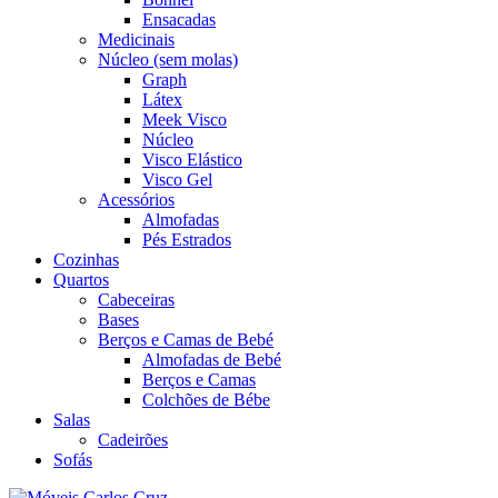
Ensacadas
Medicinais
Núcleo (sem molas)
Graph
Látex
Meek Visco
Núcleo
Visco Elástico
Visco Gel
Acessórios
Almofadas
Pés Estrados
Cozinhas
Quartos
Cabeceiras
Bases
Berços e Camas de Bebé
Almofadas de Bebé
Berços e Camas
Colchões de Bébe
Salas
Cadeirões
Sofás