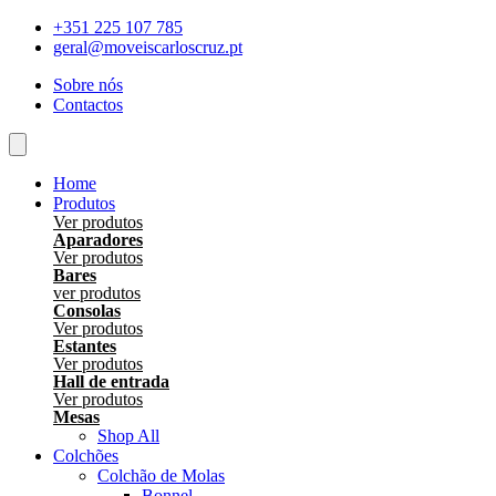
Skip
+351 225 107 785
to
geral@moveiscarloscruz.pt
content
Sobre nós
Contactos
Home
Produtos
Ver produtos
Aparadores
Ver produtos
Bares
ver produtos
Consolas
Ver produtos
Estantes
Ver produtos
Hall de entrada
Ver produtos
Mesas
Shop All
Colchões
Colchão de Molas
Bonnel