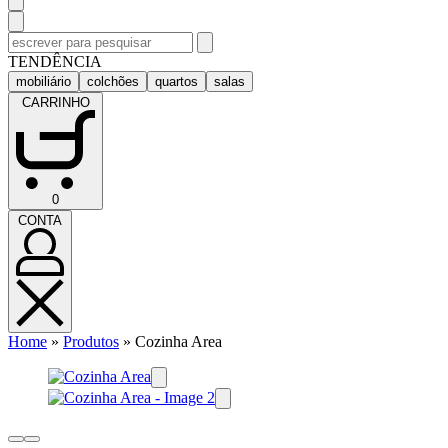
Pesquisar
por:
TENDÊNCIA
mobiliário
colchões
quartos
salas
CARRINHO
CARRINHO
0
(0)
CONTA
CONTA
Home
»
Produtos
»
Cozinha Area