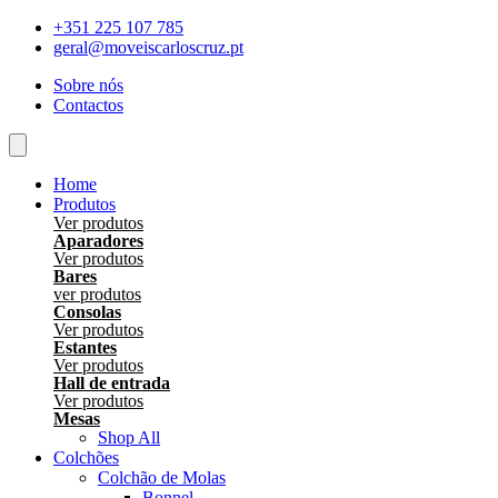
Skip
+351 225 107 785
to
geral@moveiscarloscruz.pt
content
Sobre nós
Contactos
Home
Produtos
Ver produtos
Aparadores
Ver produtos
Bares
ver produtos
Consolas
Ver produtos
Estantes
Ver produtos
Hall de entrada
Ver produtos
Mesas
Shop All
Colchões
Colchão de Molas
Bonnel