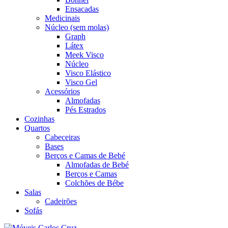
Ensacadas
Medicinais
Núcleo (sem molas)
Graph
Látex
Meek Visco
Núcleo
Visco Elástico
Visco Gel
Acessórios
Almofadas
Pés Estrados
Cozinhas
Quartos
Cabeceiras
Bases
Berços e Camas de Bebé
Almofadas de Bebé
Berços e Camas
Colchões de Bébe
Salas
Cadeirões
Sofás