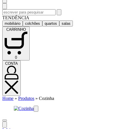
Pesquisar
por:
TENDÊNCIA
mobiliário
colchões
quartos
salas
CARRINHO
CARRINHO
0
(0)
CONTA
CONTA
Home
»
Produtos
»
Cozinha