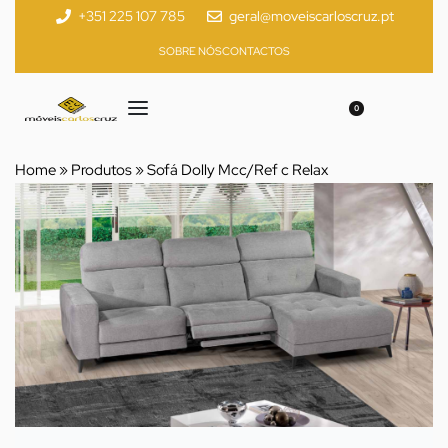
+351 225 107 785
geral@moveiscarloscruz.pt
SOBRE NÓS
CONTACTOS
0
Home
»
Produtos
»
Sofá Dolly Mcc/Ref c Relax