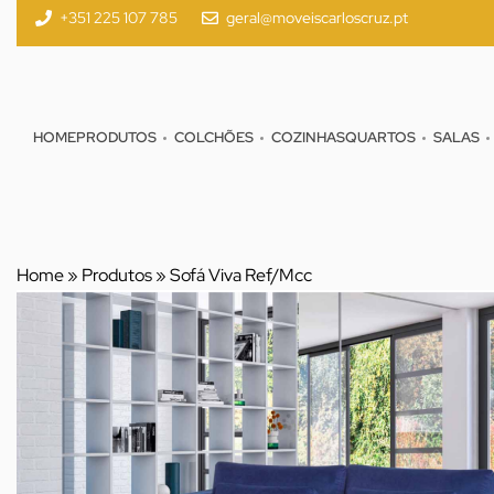
+351 225 107 785
geral@moveiscarloscruz.pt
HOME
PRODUTOS
COLCHÕES
COZINHAS
QUARTOS
SALAS
Home
»
Produtos
»
Sofá Viva Ref/Mcc