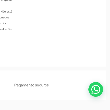
a
. Não está
ionados
o dos
o-Lei 81-
Pagamento seguros