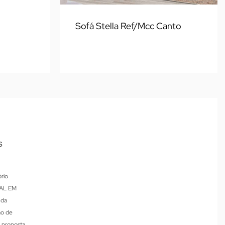
Sofá Stella Ref/Mcc Canto
S
rio
SAL EM
 da
ão de
u proposta