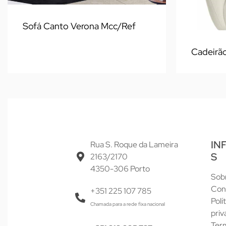
Sofá Canto Verona Mcc/Ref
Cadeirã
IN
Rua S. Roque da Lameira
S
2163/2170
4350-306 Porto
Sob
Con
+351 225 107 785
Polí
Chamada para a rede fixa nacional
priv
Ter