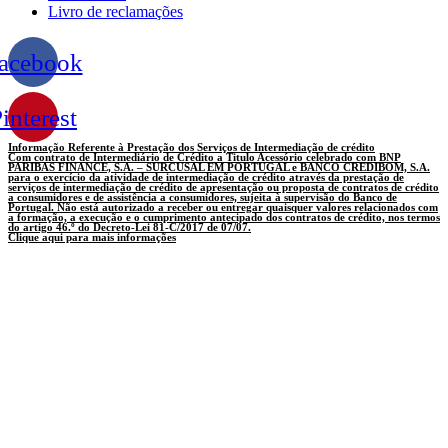
Livro de reclamações
acebook
interest
Informação Referente à Prestação dos Serviços de Intermediação de crédito
Com contrato de Intermediário de Crédito a Titulo Acessório celebrado com BNP
PARIBAS FINANCE, S.A. – SURCUSAL EM PORTUGAL e BANCO CREDIBOM, S.A.
para o exercício da atividade de intermediação de crédito através da prestação de
serviços de intermediação de crédito de apresentação ou proposta de contratos de crédito
a consumidores e de assistência a consumidores, sujeita à supervisão do Banco de
Portugal. Não está autorizado a receber ou entregar quaisquer valores relacionados com
a formação, a execução e o cumprimento antecipado dos contratos de crédito, nos termos
do artigo 46.º do Decreto-Lei 81-C/2017 de 07/07.
Clique aqui para mais informações