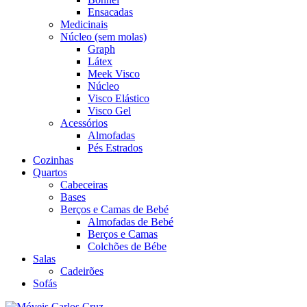
Ensacadas
Medicinais
Núcleo (sem molas)
Graph
Látex
Meek Visco
Núcleo
Visco Elástico
Visco Gel
Acessórios
Almofadas
Pés Estrados
Cozinhas
Quartos
Cabeceiras
Bases
Berços e Camas de Bebé
Almofadas de Bebé
Berços e Camas
Colchões de Bébe
Salas
Cadeirões
Sofás