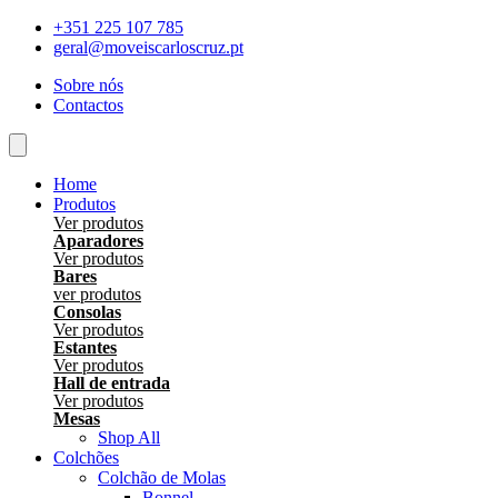
Skip
+351 225 107 785
to
geral@moveiscarloscruz.pt
content
Sobre nós
Contactos
Home
Produtos
Ver produtos
Aparadores
Ver produtos
Bares
ver produtos
Consolas
Ver produtos
Estantes
Ver produtos
Hall de entrada
Ver produtos
Mesas
Shop All
Colchões
Colchão de Molas
Bonnel