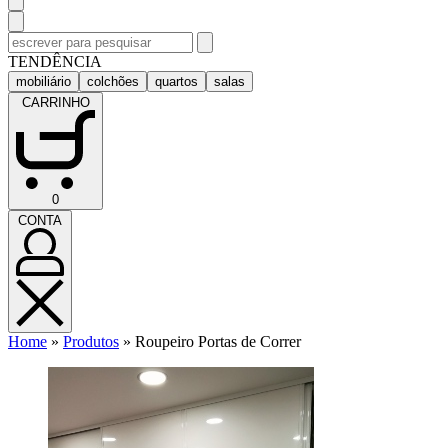
Pesquisar
por:
TENDÊNCIA
mobiliário
colchões
quartos
salas
CARRINHO
CARRINHO
0
(0)
CONTA
CONTA
Home
»
Produtos
»
Roupeiro Portas de Correr