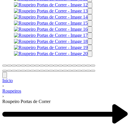
Início
›
Roupeiros
›
Roupeiro Portas de Correr
Navegação
de
produtos
Next