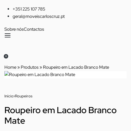
Skip
+351 225 107 785
to
geral@moveiscarloscruz.pt
content
Sobre nós
Contactos
0
CARRINHO
CONTA
(0)
Home
»
Produtos
»
Roupeiro em Lacado Branco Mate
Início
›
Roupeiros
Roupeiro em Lacado Branco
Mate