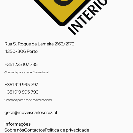
Rua S. Roque da Lameira 2163/2170
4350-306 Porto
+351 225 107 785
Chamada para a rede fixa nacional
+351 919 995 797
+351 919 995 793
Chamada para a rede móvel nacional
geral@moveiscarloscruz.pt
Informações
Sobre nós
Contactos
Política de privacidade