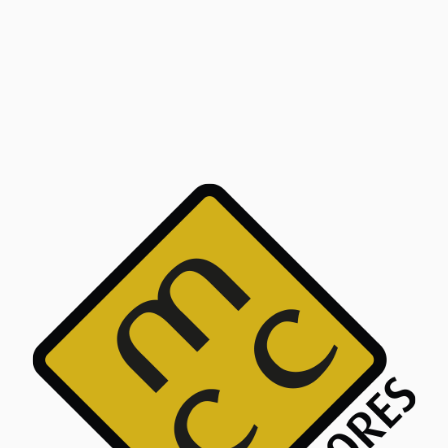
Ler mais
Roupeiro
Ler mais
Lacado 2
Roupeiro
Portas de
Correr