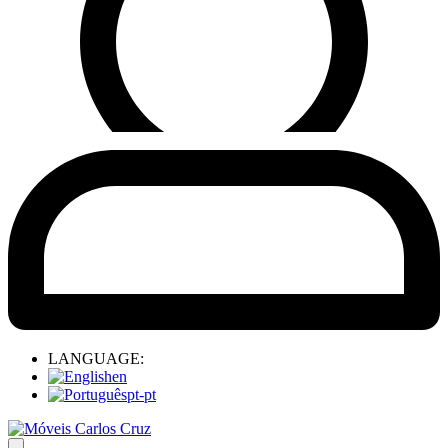
LANGUAGE:
en
pt-pt