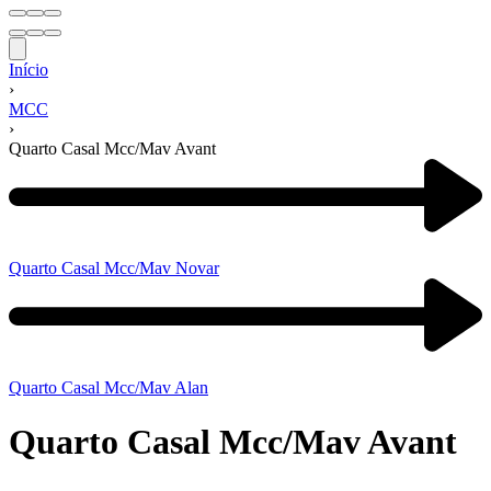
Início
›
MCC
›
Quarto Casal Mcc/Mav Avant
Navegação
de
produtos
Previous
product:
Quarto Casal Mcc/Mav Novar
Next
product:
Quarto Casal Mcc/Mav Alan
Quarto Casal Mcc/Mav Avant