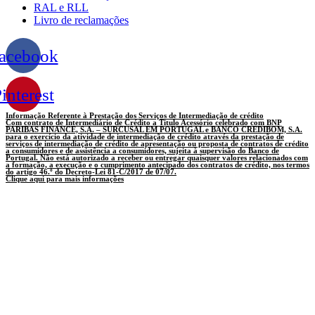
RAL e RLL
Livro de reclamações
acebook
interest
Informação Referente à Prestação dos Serviços de Intermediação de crédito
Com contrato de Intermediário de Crédito a Titulo Acessório celebrado com BNP
PARIBAS FINANCE, S.A. – SURCUSAL EM PORTUGAL e BANCO CREDIBOM, S.A.
para o exercício da atividade de intermediação de crédito através da prestação de
serviços de intermediação de crédito de apresentação ou proposta de contratos de crédito
a consumidores e de assistência a consumidores, sujeita à supervisão do Banco de
Portugal. Não está autorizado a receber ou entregar quaisquer valores relacionados com
a formação, a execução e o cumprimento antecipado dos contratos de crédito, nos termos
do artigo 46.º do Decreto-Lei 81-C/2017 de 07/07.
Clique aqui para mais informações