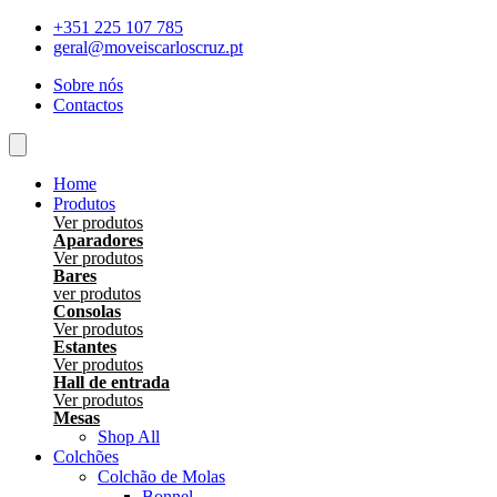
Skip
+351 225 107 785
to
geral@moveiscarloscruz.pt
content
Sobre nós
Contactos
Home
Produtos
Ver produtos
Aparadores
Ver produtos
Bares
ver produtos
Consolas
Ver produtos
Estantes
Ver produtos
Hall de entrada
Ver produtos
Mesas
Shop All
Colchões
Colchão de Molas
Bonnel