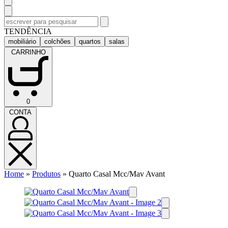
Pesquisar
por:
TENDÊNCIA
mobiliário
colchões
quartos
salas
CARRINHO
CARRINHO
0
(0)
CONTA
CONTA
Home
»
Produtos
»
Quarto Casal Mcc/Mav Avant