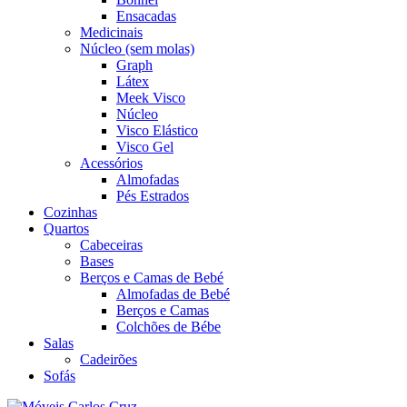
Ensacadas
Medicinais
Núcleo (sem molas)
Graph
Látex
Meek Visco
Núcleo
Visco Elástico
Visco Gel
Acessórios
Almofadas
Pés Estrados
Cozinhas
Quartos
Cabeceiras
Bases
Berços e Camas de Bebé
Almofadas de Bebé
Berços e Camas
Colchões de Bébe
Salas
Cadeirões
Sofás