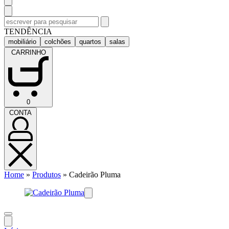
Pesquisar
por:
TENDÊNCIA
mobiliário
colchões
quartos
salas
CARRINHO
CARRINHO
0
(0)
CONTA
CONTA
Home
»
Produtos
»
Cadeirão Pluma