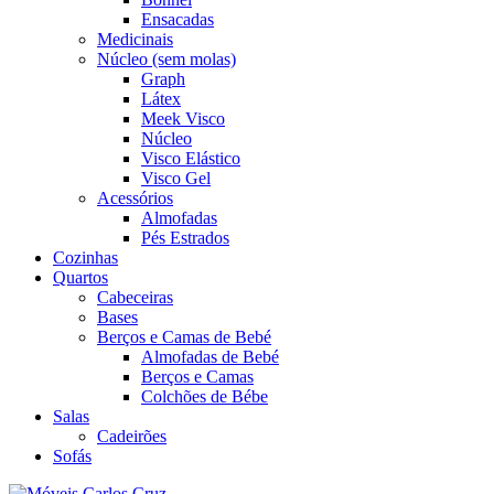
Ensacadas
Medicinais
Núcleo (sem molas)
Graph
Látex
Meek Visco
Núcleo
Visco Elástico
Visco Gel
Acessórios
Almofadas
Pés Estrados
Cozinhas
Quartos
Cabeceiras
Bases
Berços e Camas de Bebé
Almofadas de Bebé
Berços e Camas
Colchões de Bébe
Salas
Cadeirões
Sofás