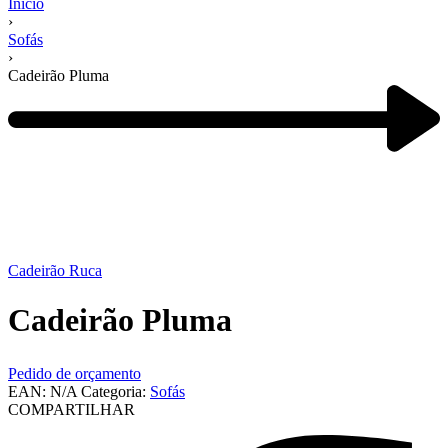
Início
›
Sofás
›
Cadeirão Pluma
Navegação
de
produtos
Next
product:
Cadeirão Ruca
Cadeirão Pluma
Pedido de orçamento
EAN:
N/A
Categoria:
Sofás
COMPARTILHAR