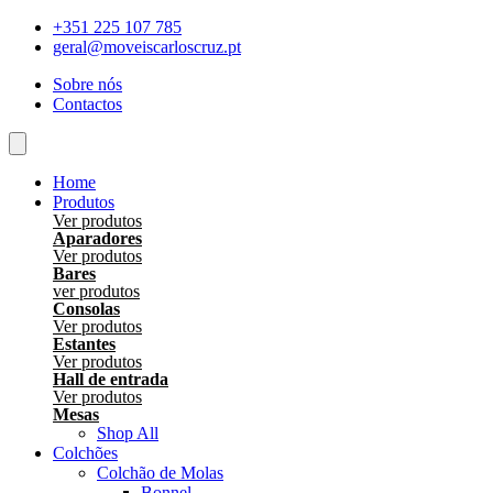
Skip
+351 225 107 785
to
geral@moveiscarloscruz.pt
content
Sobre nós
Contactos
Home
Produtos
Ver produtos
Aparadores
Ver produtos
Bares
ver produtos
Consolas
Ver produtos
Estantes
Ver produtos
Hall de entrada
Ver produtos
Mesas
Shop All
Colchões
Colchão de Molas
Bonnel