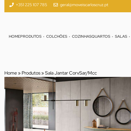
+351 225 107 785
geral@moveiscarloscruz.pt
HOME
PRODUTOS
COLCHÕES
COZINHAS
QUARTOS
SALAS
Home
»
Produtos
»
Sala Jantar CorvSar/Mcc