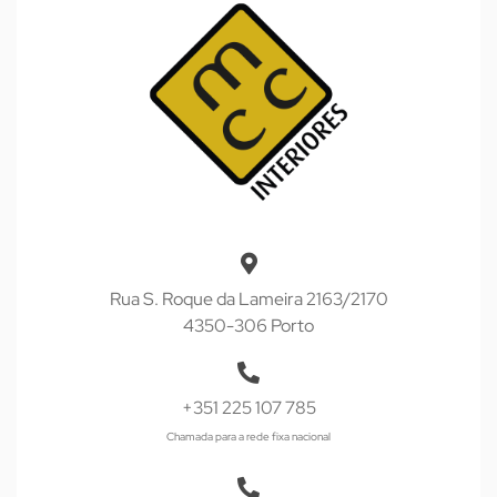
Rua S. Roque da Lameira 2163/2170
4350-306 Porto
+351 225 107 785
Chamada para a rede fixa nacional