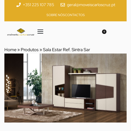
+351 225 107 785
geral@moveiscarloscruz.pt
SOBRE NÓS
CONTACTOS
0
Home
»
Produtos
»
Sala Estar Ref. Sintra Sar