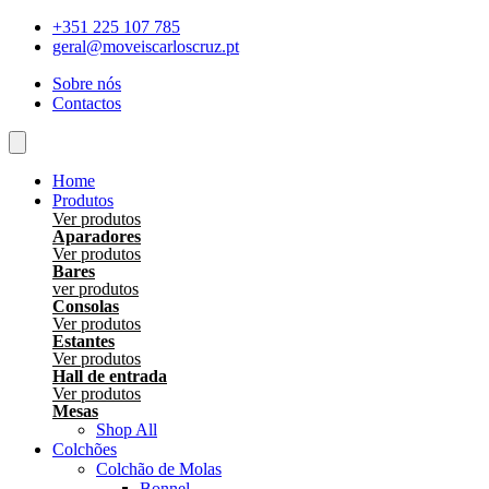
Skip
+351 225 107 785
to
geral@moveiscarloscruz.pt
content
Sobre nós
Contactos
Home
Produtos
Ver produtos
Aparadores
Ver produtos
Bares
ver produtos
Consolas
Ver produtos
Estantes
Ver produtos
Hall de entrada
Ver produtos
Mesas
Shop All
Colchões
Colchão de Molas
Bonnel