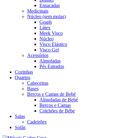
Ensacadas
Medicinais
Núcleo (sem molas)
Graph
Látex
Meek Visco
Núcleo
Visco Elástico
Visco Gel
Acessórios
Almofadas
Pés Estrados
Cozinhas
Quartos
Cabeceiras
Bases
Berços e Camas de Bebé
Almofadas de Bebé
Berços e Camas
Colchões de Bébe
Salas
Cadeirões
Sofás