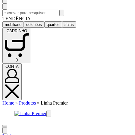
Pesquisar
por:
TENDÊNCIA
mobiliário
colchões
quartos
salas
CARRINHO
CARRINHO
0
(0)
CONTA
CONTA
Home
»
Produtos
»
Linha Premier