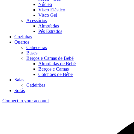
Núcleo
Visco Elástico
Visco Gel
Acessórios
Almofadas
Pés Estrados
Cozinhas
Quartos
Cabeceiras
Bases
Berços e Camas de Bebé
Almofadas de Bebé
Berços e Camas
Colchões de Bébe
Salas
Cadeirões
Sofás
Connect to your account