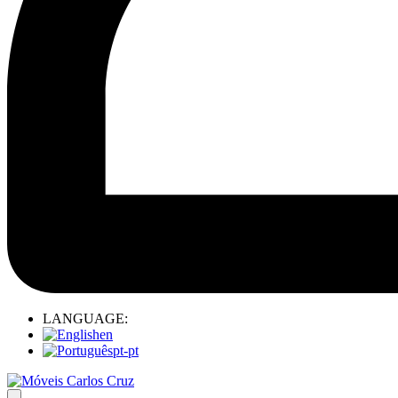
LANGUAGE:
en
pt-pt