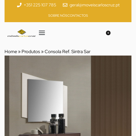
+351 225 107 785
geral@moveiscarloscruz.pt
SOBRE NÓS
CONTACTOS
0
Home
»
Produtos
»
Consola Ref. Sintra Sar