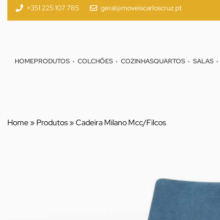
+351 225 107 785
geral@moveiscarloscruz.pt
HOME
PRODUTOS
COLCHÕES
COZINHAS
QUARTOS
SALAS
Home
»
Produtos
»
Cadeira Milano Mcc/Filcos