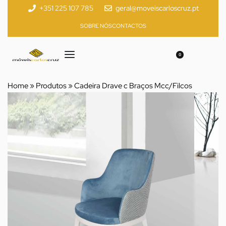
+351 225 107 785
geral@moveiscarloscruz.pt
SOBRE NÓS
CONTACTOS
0
Home
»
Produtos
»
Cadeira Drave c Braços Mcc/Filcos