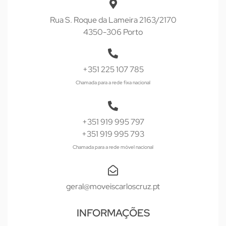
Rua S. Roque da Lameira 2163/2170
4350-306 Porto
+351 225 107 785
Chamada para a rede fixa nacional
+351 919 995 797
+351 919 995 793
Chamada para a rede móvel nacional
geral@moveiscarloscruz.pt
INFORMAÇÕES